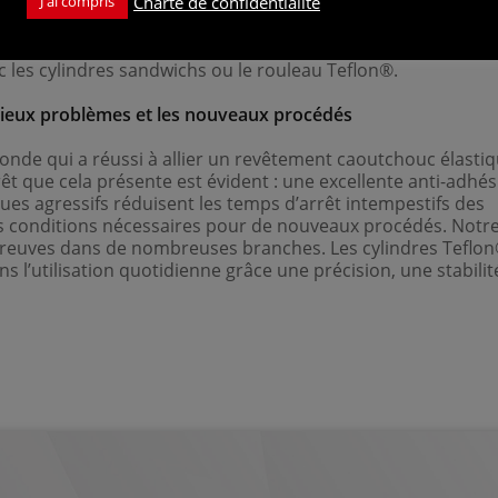
Charte de confidentialité
rs une longueur d’avance, afin de faire la différence par r
J'ai compris
ndres innovants qui vous permettent d’augmenter continuel
 l’on pense, car des possibilités insoupçonnées s’ouvrent po
c les cylindres sandwichs ou le rouleau Teflon®.
s vieux problèmes et les nouveaux procédés
de qui a réussi à allier un revêtement caoutchouc élasti
êt que cela présente est évident : une excellente anti-adhés
ues agressifs réduisent les temps d’arrêt intempestifs des
es conditions nécessaires pour de nouveaux procédés. Notr
s preuves dans de nombreuses branches. Les cylindres Teflo
 l’utilisation quotidienne grâce une précision, une stabilit