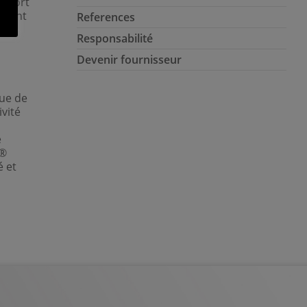
apport
lement
References
ur
Responsabilité
Devenir fournisseur
que de
ivité
e
n®
é et